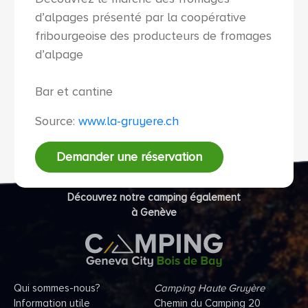
d’alpages présenté par la coopérative
fribourgeoise des producteurs de fromages
d’alpage
Bar et cantine
Source:
www.la-gruyere.ch
Demander une réservation
Découvrez notre camping également
à Genève
Qui sommes-nous?
Camping Haute Gruyère
Information utile
Chemin du Camping 20