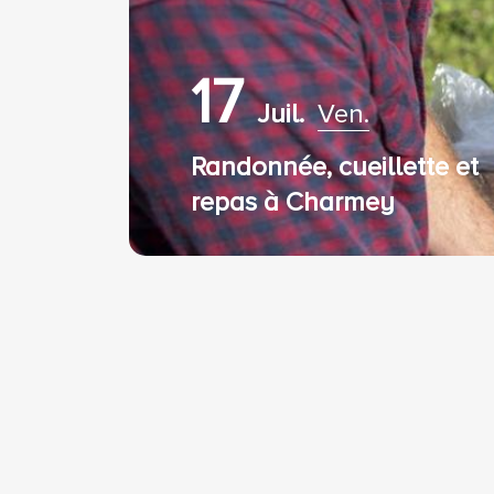
17
Juil.
Ven.
Randonnée, cueillette et
repas à Charmey