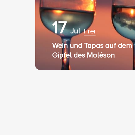
17
Jul
Frei
Wein und Tapas auf dem
Gipfel des Moléson